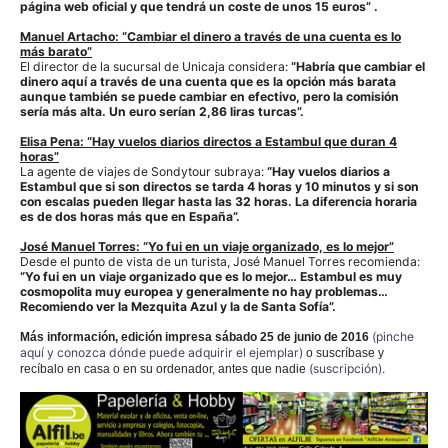
página web oficial y que tendrá un coste de unos 15 euros” .
Manuel Artacho: “Cambiar el
dinero a través de una cuenta
es lo
más barato”
El director de la sucursal de Unicaja considera:
“Habría que cambiar el
dinero aquí a través de una cuenta que es la opción más barata
aunque también se puede cambiar en efectivo, pero la comisión
sería más alta. Un euro serían 2,86 liras turcas”.
Elisa Pena: “Hay vuelos diarios directos a Estambul que duran 4
horas”
La agente de viajes de Sondytour subraya:
“Hay vuelos diarios a
Estambul que si son directos se tarda 4 horas y 10 minutos y si son
con escalas pueden llegar hasta las 32 horas. La diferencia horaria
es de dos horas más que en España”.
José Manuel Torres: “Yo fui
en un viaje organizado, es lo
mejor”
Desde el punto de vista de un turista, José Manuel Torres recomienda:
“Yo fui en un viaje organizado que es lo mejor… Estambul es muy
cosmopolita muy europea y generalmente no hay problemas…
Recomiendo ver la Mezquita Azul y la de Santa Sofía”.
(pinche
Más información,
edición impresa sábado 25 de junio de 2016
aquí y conozca dónde puede adquirir el ejemplar)
o suscríbase y
(suscripción).
recíbalo en casa o en su ordenador, antes que nadie