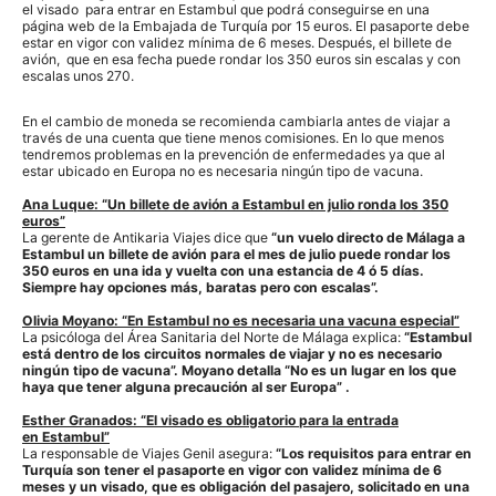
el visado para entrar en Estambul que podrá conseguirse en una
página web de la Embajada de Turquía por 15 euros. El pasaporte debe
estar en vigor con validez mínima de 6 meses. Después, el billete de
avión, que en esa fecha puede rondar los 350 euros sin escalas y con
escalas unos 270.
En el cambio de moneda se recomienda cambiarla antes de viajar a
través de una cuenta que tiene menos comisiones. En lo que menos
tendremos problemas en la prevención de enfermedades ya que al
estar ubicado en Europa no es necesaria ningún tipo de vacuna.
Ana Luque: “Un billete de
avión a Estambul en julio
ronda los 350
euros”
La gerente de Antikaria Viajes dice que
“un vuelo directo de Málaga a
Estambul un billete de avión para el mes de julio puede rondar los
350 euros en una ida y vuelta con una estancia de 4 ó 5 días.
Siempre hay opciones más, baratas pero con escalas”.
Olivia Moyano: “En Estambul
no es necesaria una vacuna
especial”
La psicóloga del Área Sanitaria del Norte de Málaga explica:
“Estambul
está dentro de los circuitos normales de viajar y no es necesario
ningún tipo de vacuna”. Moyano detalla “No es un lugar en los que
haya que tener alguna precaución al ser Europa” .
Esther Granados: “El visado es
obligatorio para la entrada
en
Estambul”
La responsable de Viajes Genil asegura:
“Los requisitos para entrar en
Turquía son tener el pasaporte en vigor con validez mínima de 6
meses y un visado, que es obligación del pasajero, solicitado en una