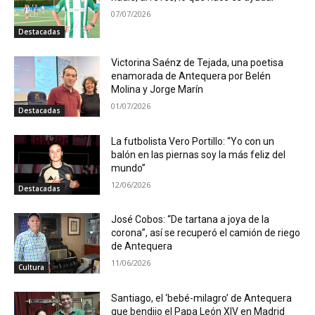
07/07/2026
Destacadas
Victorina Saénz de Tejada, una poetisa
enamorada de Antequera por Belén
Molina y Jorge Marín
01/07/2026
Destacadas
La futbolista Vero Portillo: “Yo con un
balón en las piernas soy la más feliz del
mundo”
12/06/2026
Destacadas
José Cobos: “De tartana a joya de la
corona”, así se recuperó el camión de riego
de Antequera
11/06/2026
Cultura
Santiago, el ‘bebé-milagro’ de Antequera
que bendijo el Papa León XIV en Madrid