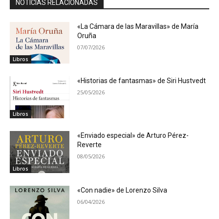
NOTICIAS RELACIONADAS
«La Cámara de las Maravillas» de María
Oruña
07/07/2026
Libros
«Historias de fantasmas» de Siri Hustvedt
25/05/2026
Libros
«Enviado especial» de Arturo Pérez-
Reverte
08/05/2026
Libros
«Con nadie» de Lorenzo Silva
06/04/2026