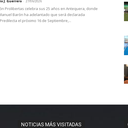
o J. Guerrero
-
27/06/2026
ón Prolibertas celebra sus 25 años en Antequera, donde
 Manuel Barón ha adelantado que será declarada
 Predilecta el próximo 16 de Septiembre,...
NOTICIAS MÁS VISITADAS