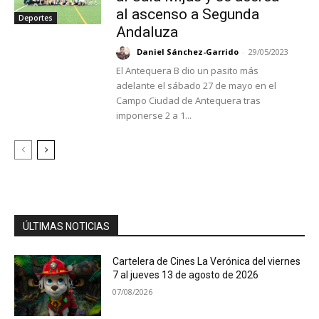
al ascenso a Segunda
Deportes
Andaluza
Daniel Sánchez-Garrido
-
29/05/2023
El Antequera B dio un pasito más
adelante el sábado 27 de mayo en el
Campo Ciudad de Antequera tras
imponerse 2 a 1...
ÚLTIMAS NOTICIAS
Cartelera de Cines La Verónica del viernes
7 al jueves 13 de agosto de 2026
07/08/2026