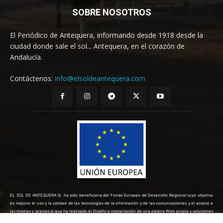
SOBRE NOSOTROS
El Periódico de Antequera, informando desde 1918 desde la
ciudad donde sale el sol... Antequera, en el corazón de
Andalucía.
Contáctenos:
info@elsoldeantequera.com
EL SOL DE ANTEQUERA SL ha sido beneficiaria del Fondo Europeo de Desarrollo Regional cuyo objetivo
es mejorar el uso y la calidad de las tecnologías de la información y de las comunicaciones y el acceso a
las mismas y gracias al que ha realizado el Diseño e implantación de una página Web propia y soluciones
de comercio electrónico para la mejora de la competitividad y productividad de la empresa. (10/08/2022).