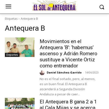
Etiquetas
Antequera B
Antequera B
Movimientos en el
Antequera ‘B’: ‘habemus’
ascenso y Adrián Romero
Deportes
sustituye a Vicente Ortiz
como entrenador
Daniel Sánchez-Garrido
-
14/06/2023
No es el final soñado, pero, al menos,
es un buen final. El Antequera B
ascenderá a Segunda División
Andaluza a pesar de caer...
El Antequera B gana 2 a 1
al Cala Mijas y se acerca