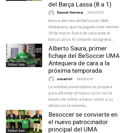
del Barça Lassa (8 a 1)
Daniel Herrera
-
30/03/2019
Nueva derrota del BeSoccer UMA
Antequera, que ha jugado este viernes
29 de marzo fuera de casa ante el
Barça Lassa. El conjunto azulgrana...
Alberto Saura, primer
fichaje del BeSoccer UMA
Antequera de cara a la
Fútbol Sala
próxima temporada
usuario1
-
28/06/2018
La entidad universitaria se prepara
para afrontar el nuevo curso con la
ilusión de volver a hacer soñar a su
afición en la máxima...
Besoccer se convierte en
el nuevo patrocinador
principal del UMA
Fútbol Sala