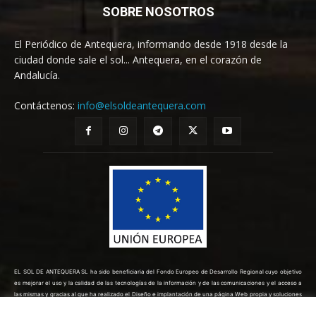
SOBRE NOSOTROS
El Periódico de Antequera, informando desde 1918 desde la
ciudad donde sale el sol... Antequera, en el corazón de
Andalucía.
Contáctenos:
info@elsoldeantequera.com
EL SOL DE ANTEQUERA SL ha sido beneficiaria del Fondo Europeo de Desarrollo Regional cuyo objetivo
es mejorar el uso y la calidad de las tecnologías de la información y de las comunicaciones y el acceso a
las mismas y gracias al que ha realizado el Diseño e implantación de una página Web propia y soluciones
de comercio electrónico para la mejora de la competitividad y productividad de la empresa. (10/08/2022).