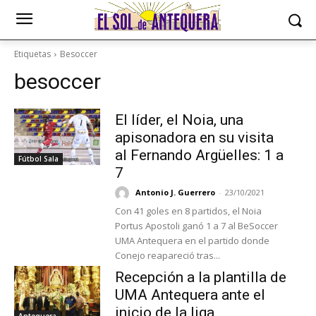
Etiquetas
Besoccer
besoccer
El líder, el Noia, una
apisonadora en su visita
al Fernando Argüelles: 1 a
Fútbol Sala
7
Antonio J. Guerrero
-
23/10/2021
Con 41 goles en 8 partidos, el Noia
Portus Apostoli ganó 1 a 7 al BeSoccer
UMA Antequera en el partido donde
Conejo reapareció tras...
Recepción a la plantilla de
UMA Antequera ante el
inicio de la liga
Antequera