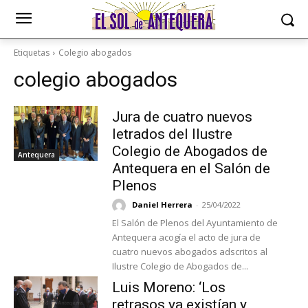
Etiquetas
Colegio abogados
colegio abogados
Jura de cuatro nuevos
letrados del Ilustre
Colegio de Abogados de
Antequera
Antequera en el Salón de
Plenos
Daniel Herrera
-
25/04/2022
El Salón de Plenos del Ayuntamiento de
Antequera acogía el acto de jura de
cuatro nuevos abogados adscritos al
Ilustre Colegio de Abogados de...
Luis Moreno: ‘Los
retrasos ya existían y