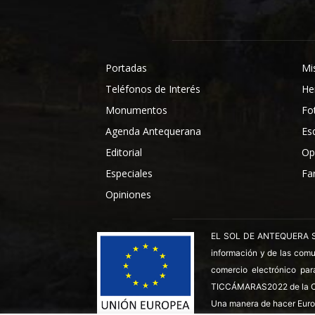
Portadas
Mi
Teléfonos de Interés
He
Monumentos
Fo
Agenda Antequerana
Es
Editorial
Op
Especiales
Fa
Opiniones
EL SOL DE ANTEQUERA SL ha
información y de las comu
comercio electrónico par
TICCÁMARAS2022 de la C
Una manera de hacer Euro