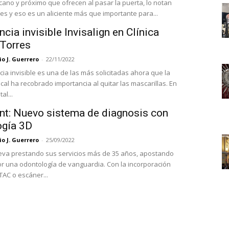
rcano y próximo que ofrecen al pasar la puerta, lo notan
tes y eso es un aliciente más que importante para...
cia invisible Invisalign en Clínica
 Torres
o J. Guerrero
-
22/11/2022
cia invisible es una de las más solicitadas ahora que la
cal ha recobrado importancia al quitar las mascarillas. En
al...
ent: Nuevo sistema de diagnosis con
ogía 3D
o J. Guerrero
-
25/09/2022
lleva prestando sus servicios más de 35 años, apostando
r una odontología de vanguardia. Con la incorporación
TAC o escáner...