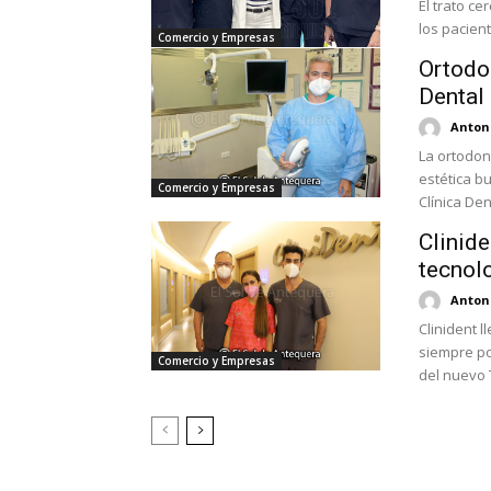
El trato ce
los pacien
Comercio y Empresas
Ortodon
Dental
Antoni
La ortodon
estética bu
Comercio y Empresas
Clínica Dent
Clinid
tecnol
Antoni
Clinident 
siempre po
Comercio y Empresas
del nuevo 