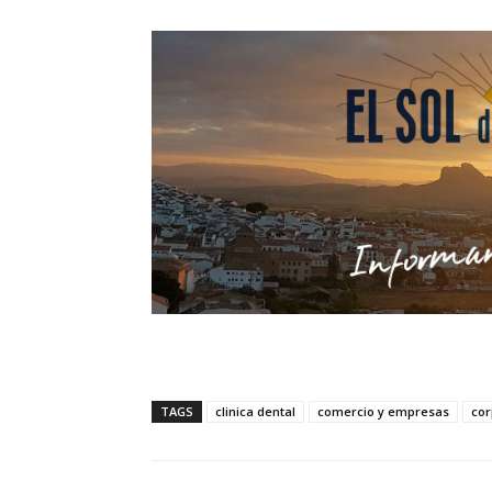
TAGS
clinica dental
comercio y empresas
cor