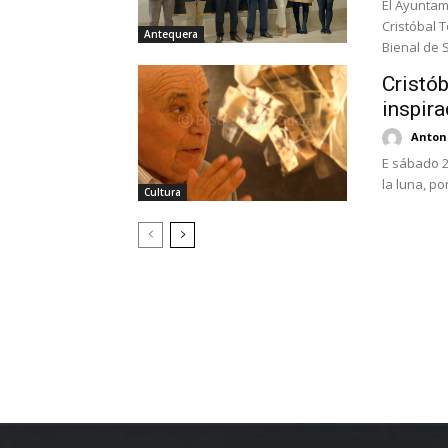
El Ayuntam
Cristóbal 
Antequera
Bienal de S
Cristób
inspira
Antoni
E sábado 2
la luna, po
Cultura