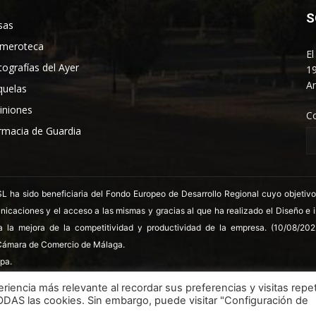
S
sas
meroteca
El
tografías del Ayer
19
An
quelas
iniones
C
rmacia de Guardia
 sido beneficiaria del Fondo Europeo de Desarrollo Regional cuyo objetivo es
nicaciones y el acceso a las mismas y gracias al que ha realizado el Diseño e
a la mejora de la competitividad y productividad de la empresa. (10/08/20
ámara de Comercio de Málaga.
pa.
riencia más relevante al recordar sus preferencias y visitas repet
TODAS las cookies. Sin embargo, puede visitar "Configuración de
LSSICE
Términos y condiciones
Polít