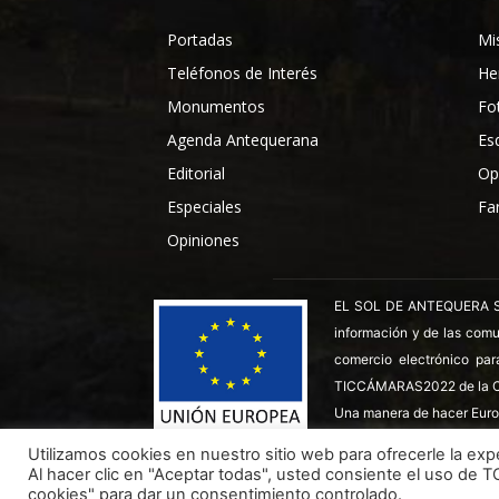
Portadas
Mi
Teléfonos de Interés
He
Monumentos
Fo
Agenda Antequerana
Es
Editorial
Op
Especiales
Fa
Opiniones
EL SOL DE ANTEQUERA SL ha
información y de las comu
comercio electrónico par
TICCÁMARAS2022 de la C
Una manera de hacer Euro
Utilizamos cookies en nuestro sitio web para ofrecerle la expe
Al hacer clic en "Aceptar todas", usted consiente el uso de 
Todos los derechos reservados ©
Dinan - 2026
cookies" para dar un consentimiento controlado.