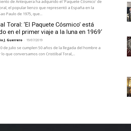
iento de Antequera ha adquirido el 'Paquete Cósmico' de
Toral, el popular lienzo que representó a España en la
ao Paulo de 1975, que...
al Toral: ‘El Paquete Cósmico’ está
do en el primer viaje a la luna en 1969‘
o J. Guerrero
-
19/07/2019
0 de julio se cumplen 50 años de la llegada del hombre a
r lo que conversamos con Cristóbal Toral,...