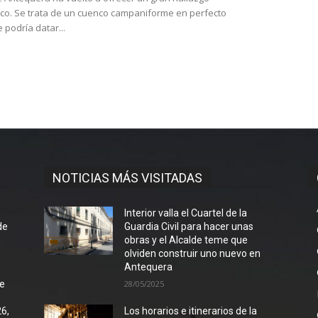
co. Se trata de un cuenco campaniforme en perfecto
 podría datar...
NOTICIAS MÁS VISITADAS
l
Interior valla el Cuartel de la
de
Guardia Civil para hacer unas
obras y el Alcalde teme que
olviden construir uno nuevo en
Antequera
de
28/05/2025
26,
Los horarios e itinerarios de la