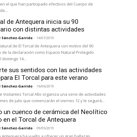
n el que han participado efectivos del Cuerpo de
e...
al de Antequera inicia su 90
ario con distintas actividades
l Sánchez-Garrido
-
14/07/2019
Natural de El Torcal de Antequera con motivo del 90
o de la declaración como Espacio Natural Protegido
 domingo 14...
rte sus sentidos con las actividades
para El Torcal para este verano
l Sánchez-Garrido
-
16/06/2019
e Visitantes Torcal Alto organiza una serie de actividades
mes de julio que comenzarán el viernes 12 y le seguirá...
o un cuenco de cerámica del Neolítico
o en el Torcal de Antequera
l Sánchez-Garrido
-
09/05/2019
de Antequera ha vuelto a ofrecer un gran hallazgo