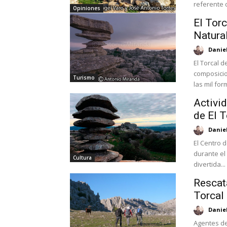
referente d
Opiniones
El Torc
Natura
Danie
El Torcal 
composicio
Turismo
las mil for
Activid
de El T
Danie
El Centro d
durante el
Cultura
divertida...
Rescat
Torcal
Danie
Agentes de 