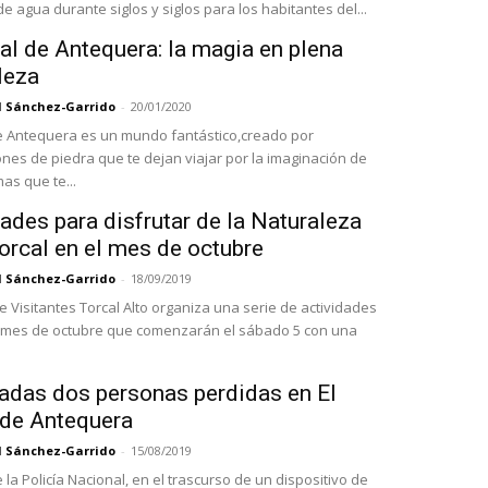
e agua durante siglos y siglos para los habitantes del...
al de Antequera: la magia en plena
leza
l Sánchez-Garrido
-
20/01/2020
de Antequera es un mundo fantástico,creado por
nes de piedra que te dejan viajar por la imaginación de
mas que te...
ades para disfrutar de la Naturaleza
orcal en el mes de octubre
l Sánchez-Garrido
-
18/09/2019
e Visitantes Torcal Alto organiza una serie de actividades
 mes de octubre que comenzarán el sábado 5 con una
adas dos personas perdidas en El
 de Antequera
l Sánchez-Garrido
-
15/08/2019
la Policía Nacional, en el trascurso de un dispositivo de