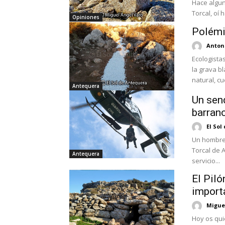
Hace algun
Torcal, oí 
Opiniones
Polémi
Antoni
Ecologista
la grava b
natural, cu
Antequera
Un send
barran
El Sol
Un hombre 
Torcal de 
Antequera
servicio...
El Piló
import
Migue
Hoy os quie