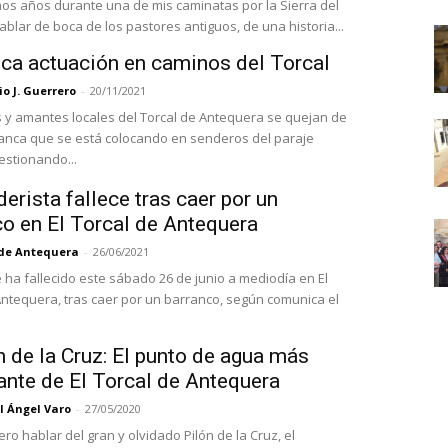
os años durante una de mis caminatas por la Sierra del
hablar de boca de los pastores antiguos, de una historia...
ca actuación en caminos del Torcal
o J. Guerrero
-
20/11/2021
s y amantes locales del Torcal de Antequera se quejan de
lanca que se está colocando en senderos del paraje
estionando...
erista fallece tras caer por un
co en El Torcal de Antequera
 de Antequera
-
26/06/2021
ha fallecido este sábado 26 de junio a mediodía en El
Antequera, tras caer por un barranco, según comunica el
n de la Cruz: El punto de agua más
ante de El Torcal de Antequera
l Ángel Varo
-
27/05/2020
ro hablar del gran y olvidado Pilón de la Cruz, el