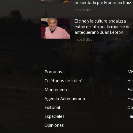
presentado por Francisco Ruiz
hace 6 días
El cine y la cultura andaluza
están de luto por la muerte del
antequerano Juan Lebrón
hace 3 días
Portadas
Mi
Teléfonos de Interés
He
Monumentos
Fo
Agenda Antequerana
Es
Editorial
Op
Especiales
Fa
Opiniones