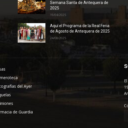
Semana Santa de Antequera de
2025
19/04/2025
Aquí el Programa de la Real Feria
de Agosto de Antequera de 2025
24/08/2025
S
sas
meroteca
El
tografías del Ayer
19
An
quelas
iniones
C
rmacia de Guardia