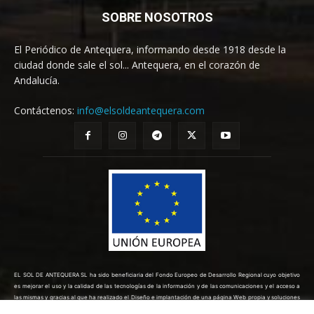
SOBRE NOSOTROS
El Periódico de Antequera, informando desde 1918 desde la
ciudad donde sale el sol... Antequera, en el corazón de
Andalucía.
Contáctenos:
info@elsoldeantequera.com
EL SOL DE ANTEQUERA SL ha sido beneficiaria del Fondo Europeo de Desarrollo Regional cuyo objetivo
es mejorar el uso y la calidad de las tecnologías de la información y de las comunicaciones y el acceso a
las mismas y gracias al que ha realizado el Diseño e implantación de una página Web propia y soluciones
de comercio electrónico para la mejora de la competitividad y productividad de la empresa. (10/08/2022).