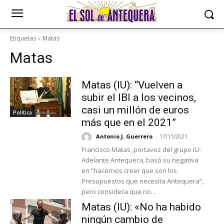
Etiquetas
Matas
Matas
Matas (IU): “Vuelven a
subir el IBI a los vecinos,
casi un millón de euros
Política
más que en el 2021”
Antonio J. Guerrero
-
17/11/2021
Francisco Matas, portavoz del grupo IU-
Adelante Antequera, basó su negativa
en “hacernos creer que son los
Presupuestos que necesita Antequera”,
pero considera que no...
Matas (IU): «No ha habido
ningún cambio de