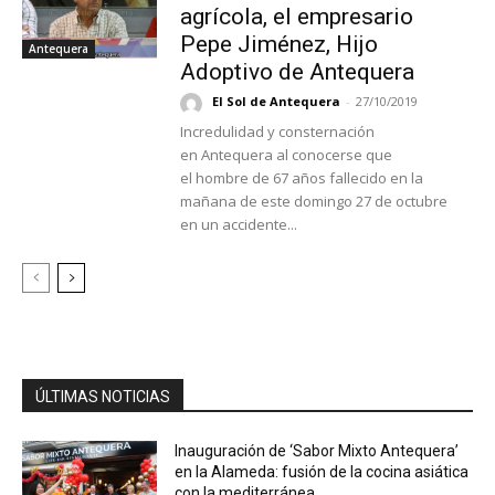
agrícola, el empresario
Pepe Jiménez, Hijo
Antequera
Adoptivo de Antequera
El Sol de Antequera
-
27/10/2019
Incredulidad y consternación
en Antequera al conocerse que
el hombre de 67 años fallecido en la
mañana de este domingo 27 de octubre
en un accidente...
ÚLTIMAS NOTICIAS
Inauguración de ‘Sabor Mixto Antequera’
en la Alameda: fusión de la cocina asiática
con la mediterránea