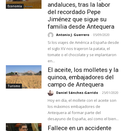
andaluces, tras la labor
Economía
del recordado Pepe
Jiménez que sigue su
familia desde Antequera
Antonio J. Guerrero
-
05/09/2020
Si los viajes de América a España desde
el siglo XV nos trajeron la patata, el
tomate o el chocolate y se implantaron
en...
El aceite, los molletes y la
quinoa, embajadores del
campo de Antequera
Turismo
Daniel Sánchez-Garrido
-
25/01/2020
Hoy en día, el mollete con el aceite son
los máximos embajadores de
Antequera al formar parte del
desayuno de España, así como el bien...
Fallece en un accidente