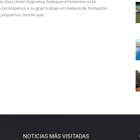
es Diez Unión Deportiva Antequera Femenino está
 recompensa a su gran trabajo en materia de formación
 pequeños. Desde que...
NOTICIAS MÁS VISITADAS