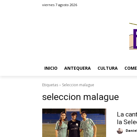
viernes 7 agosto 2026
INICIO
ANTEQUERA
CULTURA
COME
Etiquetas
Seleccion malague
seleccion malague
La can
la Sel
Danie