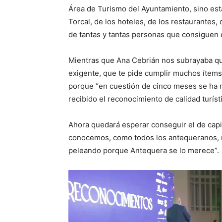
Área de Turismo del Ayuntamiento, sino es
Torcal, de los hoteles, de los restaurantes, 
de tantas y tantas personas que consiguen e
Mientras que Ana Cebrián nos subrayaba que
exigente, que te pide cumplir muchos ítem
porque “en cuestión de cinco meses se ha re
recibido el reconocimiento de calidad turísti
Ahora quedará esperar conseguir el de cap
conocemos, como todos los antequeranos, n
peleando porque Antequera se lo merece”.
R
e
p
r