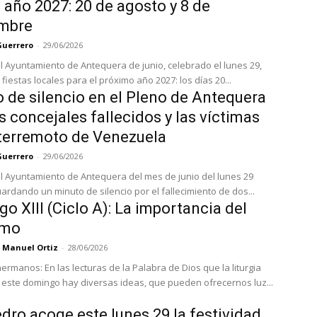
l año 2027: 20 de agosto y 8 de
embre
Guerrero
-
29/06/2026
el Ayuntamiento de Antequera de junio, celebrado el lunes 29,
fiestas locales para el próximo año 2027: los días 20...
 de silencio en el Pleno de Antequera
s concejales fallecidos y las víctimas
 terremoto de Venezuela
Guerrero
-
29/06/2026
el Ayuntamiento de Antequera del mes de junio del lunes 29
rdando un minuto de silencio por el fallecimiento de dos...
o XIII (Ciclo A): La importancia del
smo
 Manuel Ortiz
-
28/06/2026
ermanos: En las lecturas de la Palabra de Dios que la liturgia
 este domingo hay diversas ideas, que pueden ofrecernos luz...
dro acoge este lunes 29 la festividad