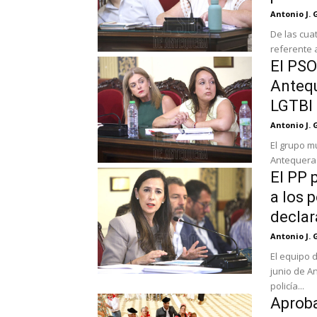
Antonio J. 
De las cua
referente a
El PSO
Antequ
LGTBI
Antonio J. 
El grupo m
Antequera 
El PP 
a los 
declar
Antonio J. 
El equipo 
junio de A
policía...
Aproba