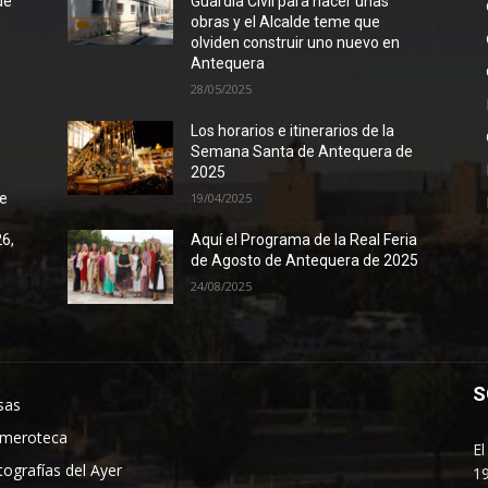
de
Guardia Civil para hacer unas
obras y el Alcalde teme que
olviden construir uno nuevo en
Antequera
28/05/2025
Los horarios e itinerarios de la
Semana Santa de Antequera de
2025
de
19/04/2025
26,
Aquí el Programa de la Real Feria
de Agosto de Antequera de 2025
24/08/2025
S
sas
meroteca
El
tografías del Ayer
19