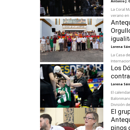
Antonio J. 
La Coral M
verano en e
Antequ
Orgull
igualit
Lorena Sá
La Casa de 
Internacion
Los Dó
contra
Lorena Sá
El calenda
Balonmano 
División de
El gru
Antequ
pinos 