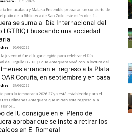
Guerrero
-
30/06/2026
aría Inmaculada y Malaka Ensemble preparan un concierto de
l patio de la Biblioteca de San Zoilo este miércoles 1...
era se suma al Día Internacional del
o LGTBIQ+ buscando una sociedad
aria
nchez
-
30/06/2026
la Juventud fue el lugar elegido para celebrar el Día
al del Orgullo LGTBIQ+ que Antequera vivió con la lectura del...
lmenes arrancan el regreso a la Plata
 OAR Coruña, en septiembre y en casa
nchez
-
29/06/2026
rio para la temporada 2026-27 ya está establecido para el
Los Dólmenes Antequera que inician este regreso a la
 Honor...
po de IU consigue en el Pleno de
era aprobar que se inste a retirar los
caídos en El Romeral