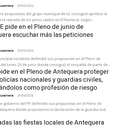
Guerrero
-
29/06/2026
tro propuestas del grupo municipal de IU, consiguió aprobar la
 la retirada de los pinos caídos en El Romeral, según...
E pide en el Pleno de junio de
era escuchar más las peticiones
Guerrero
-
29/06/2026
unicipal socialista defendió sus propuestas en el Pleno de
del lunes 29 de junio donde consiguió el respaldo de parte de...
pide en el Pleno de Antequera proteger
policías nacionales y guardias civiles,
ándolos como profesión de riesgo
Guerrero
-
29/06/2026
de gobierno del PP defendió sus propuestas en el Pleno de
ntequera donde propusieron la declaración de la guardia civil,
das las fiestas locales de Antequera