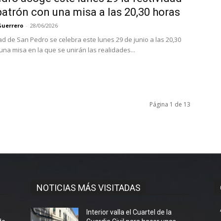
patrón con una misa a las 20,30 horas
Guerrero
-
28/06/2026
dad de San Pedro se celebra este lunes 29 de junio a las 20,30
una misa en la que se unirán las realidades...
Página 1 de 13
NOTICIAS MÁS VISITADAS
l
Interior valla el Cuartel de la