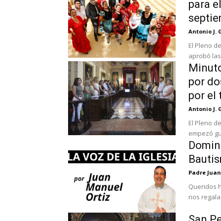
para e
septi
Antonio J. 
El Pleno d
aprobó las 
Minuto
por do
por el
Antonio J. 
El Pleno d
empezó gua
Doming
Bauti
Padre Juan
Queridos h
nos regala
San Pe