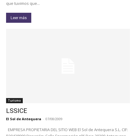
que tuvimos que...
Leer más
Turismo
LSSICE
El Sol de Antequera
-
07/08/2009
EMPRESA PROPIETARIA DEL SITIO WEB El Sol de Antequera S.L. CIF:
B29438900 Dirección: Calle Encarnación nº6 Bajo 29200 Antequera,