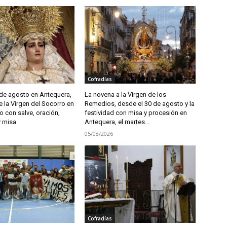
Cofradías
5 de agosto en Antequera,
La novena a la Virgen de los
e la Virgen del Socorro en
Remedios, desde el 30 de agosto y la
lo con salve, oración,
festividad con misa y procesión en
y misa
Antequera, el martes...
05/08/2026
Cofradías