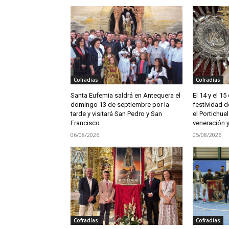
Cofradías
Cofradías
Santa Eufemia saldrá en Antequera el
El 14 y el 1
domingo 13 de septiembre por la
festividad d
tarde y visitará San Pedro y San
el Portichue
Francisco
veneración 
06/08/2026
05/08/2026
Cofradías
Cofradías