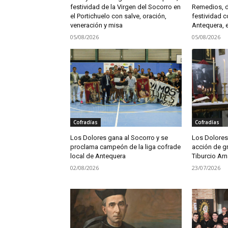
festividad de la Virgen del Socorro en
Remedios, d
el Portichuelo con salve, oración,
festividad c
veneración y misa
Antequera, e
05/08/2026
05/08/2026
Cofradías
Cofradías
Los Dolores gana al Socorro y se
Los Dolores
proclama campeón de la liga cofrade
acción de gr
local de Antequera
Tiburcio Ar
02/08/2026
23/07/2026