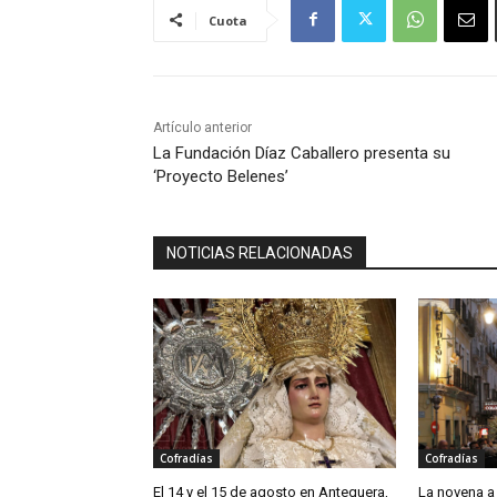
Cuota
Artículo anterior
La Fundación Díaz Caballero presenta su
‘Proyecto Belenes’
NOTICIAS RELACIONADAS
Cofradías
Cofradías
El 14 y el 15 de agosto en Antequera,
La novena a 