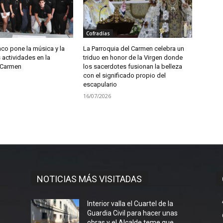
Cofradías
co pone la música y la
La Parroquia del Carmen celebra un
 actividades en la
triduo en honor de la Virgen donde
 Carmen
los sacerdotes fusionan la belleza
con el significado propio del
escapulario
16/07/2026
NOTICIAS MÁS VISITADAS
Interior valla el Cuartel de la
Guardia Civil para hacer unas
obras y el Alcalde teme que