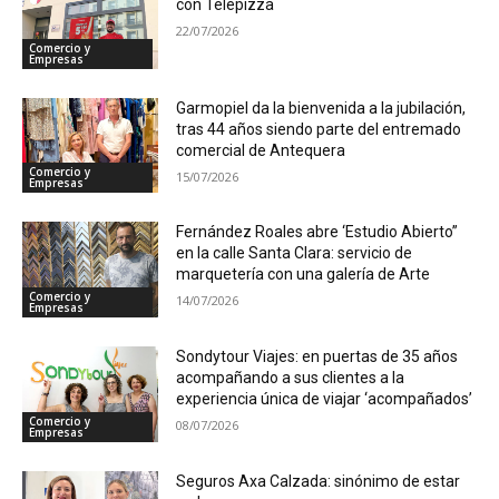
con Telepizza
22/07/2026
Comercio y
Empresas
Garmopiel da la bienvenida a la jubilación,
tras 44 años siendo parte del entremado
comercial de Antequera
Comercio y
15/07/2026
Empresas
Fernández Roales abre ‘Estudio Abierto”
en la calle Santa Clara: servicio de
marquetería con una galería de Arte
Comercio y
14/07/2026
Empresas
Sondytour Viajes: en puertas de 35 años
acompañando a sus clientes a la
experiencia única de viajar ‘acompañados’
Comercio y
08/07/2026
Empresas
Seguros Axa Calzada: sinónimo de estar