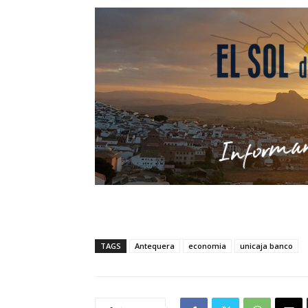
TAGS
Antequera
economia
unicaja banco