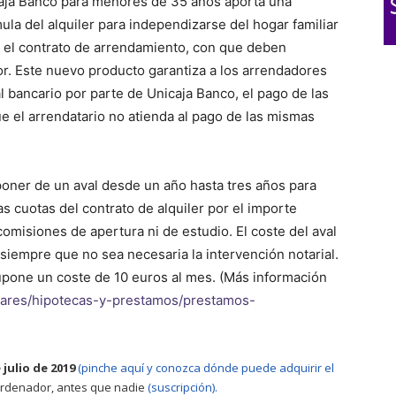
nicaja Banco para menores de 35 años aporta una
ula del alquiler para independizarse del hogar familiar
r el contrato de arrendamiento, con que deben
or. Este nuevo producto garantiza a los arrendadores
l bancario por parte de Unicaja Banco, el pago de las
ue el arrendatario no atienda al pago de las mismas
oner de un aval desde un año hasta tres años para
as cuotas del contrato de alquiler por el importe
omisiones de apertura ni de estudio. El coste del aval
 siempre que no sea necesaria la intervención notarial.
upone un coste de 10 euros al mes. (Más información
ulares/hipotecas-y-prestamos/prestamos-
julio de 2019
(pinche aquí y conozca dónde puede adquirir el
 ordenador, antes que nadie
(suscripción).