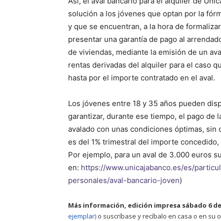
Así, el aval bancario para el alquiler de U
solución a los jóvenes que optan por la fórm
y que se encuentran, a la hora de formaliza
presentar una garantía de pago al arrendad
de viviendas, mediante la emisión de un ava
rentas derivadas del alquiler para el caso q
hasta por el importe contratado en el aval.
Los jóvenes entre 18 y 35 años pueden disp
garantizar, durante ese tiempo, el pago de l
avalado con unas condiciones óptimas, sin c
es del 1% trimestral del importe concedido,
Por ejemplo, para un aval de 3.000 euros s
en:
https://www.unicajabanco.es/es/partic
personales/aval-bancario-joven
)
Más información, edición impresa sábado 6 de 
ejemplar)
o suscríbase y recíbalo en casa o en su