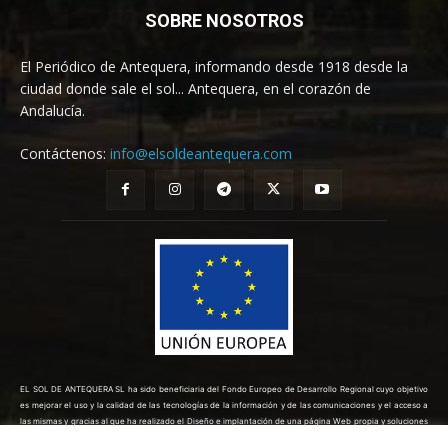
SOBRE NOSOTROS
El Periódico de Antequera, informando desde 1918 desde la
ciudad donde sale el sol... Antequera, en el corazón de
Andalucía.
Contáctenos:
info@elsoldeantequera.com
EL SOL DE ANTEQUERA SL ha sido beneficiaria del Fondo Europeo de Desarrollo Regional cuyo objetivo
es mejorar el uso y la calidad de las tecnologías de la información y de las comunicaciones y el acceso a
las mismas y gracias al que ha realizado el Diseño e implantación de una página Web propia y soluciones
de comercio electrónico para la mejora de la competitividad y productividad de la empresa. (10/08/2022).