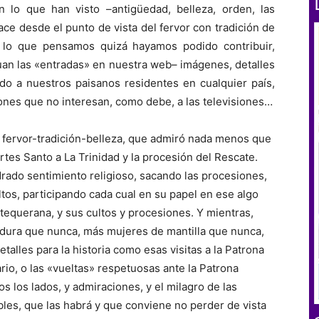
n lo que han visto –antigüedad, belleza, orden, las
ace desde el punto de vista del fervor con tradición de
a lo que pensamos quizá hayamos podido contribuir,
uan las «entradas» en nuestra web– imágenes, detalles
ido a nuestros paisanos residentes en cualquier país,
ones que no interesan, como debe, a las televisiones…
ón fervor-tradición-belleza, que admiró nada menos que
rtes Santo a La Trinidad y la procesión del Rescate.
ado sentimiento religioso, sacando las procesiones,
ultos, participando cada cual en su papel en ese algo
tequerana, y sus cultos y procesiones. Y mientras,
dura que nunca, más mujeres de mantilla que nunca,
talles para la historia como esas visitas a la Patrona
io, o las «vueltas» respetuosas ante la Patrona
 los lados, y admiraciones, y el milagro de las
les, que las habrá y que conviene no perder de vista