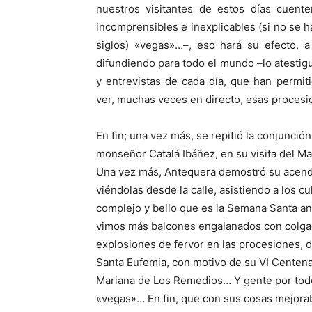
nuestros visitantes de estos días cuente
incomprensibles e inexplicables (si no se h
siglos) «vegas»…–, eso hará su efecto, 
difundiendo para todo el mundo –lo atestig
y entrevistas de cada día, que han permit
ver, muchas veces en directo, esas procesi
En fin; una vez más, se repitió la conjunci
monseñor Catalá Ibáñez, en su visita del Ma
Una vez más, Antequera demostró su acendr
viéndolas desde la calle, asistiendo a los c
complejo y bello que es la Semana Santa an
vimos más balcones engalanados con colga
explosiones de fervor en las procesiones, de
Santa Eufemia, con motivo de su VI Centenar
Mariana de Los Remedios… Y gente por todos
«vegas»… En fin, que con sus cosas mejorab