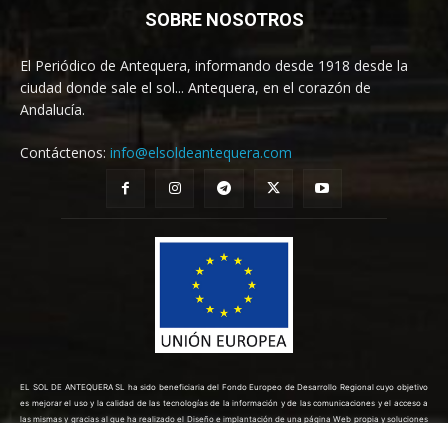
SOBRE NOSOTROS
El Periódico de Antequera, informando desde 1918 desde la
ciudad donde sale el sol... Antequera, en el corazón de
Andalucía.
Contáctenos:
info@elsoldeantequera.com
EL SOL DE ANTEQUERA SL ha sido beneficiaria del Fondo Europeo de Desarrollo Regional cuyo objetivo
es mejorar el uso y la calidad de las tecnologías de la información y de las comunicaciones y el acceso a
las mismas y gracias al que ha realizado el Diseño e implantación de una página Web propia y soluciones
de comercio electrónico para la mejora de la competitividad y productividad de la empresa. (10/08/2022).