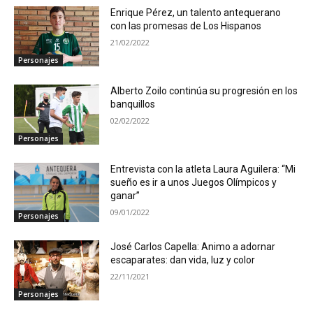
Enrique Pérez, un talento antequerano
con las promesas de Los Hispanos
21/02/2022
Personajes
Alberto Zoilo continúa su progresión en los
banquillos
02/02/2022
Personajes
Entrevista con la atleta Laura Aguilera: “Mi
sueño es ir a unos Juegos Olímpicos y
ganar”
09/01/2022
Personajes
José Carlos Capella: Animo a adornar
escaparates: dan vida, luz y color
22/11/2021
Personajes