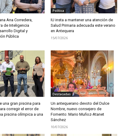
Política
ana Ana Corredera,
IU insta a mantener una atención de
a de Inteligencia
Salud Primaria adecuada este verano
sarrollo Digital y
en Antequera
ión Pública
15/07/2026
Destacadas
 una gran piscina para
Un antequerano devoto del Dulce
ra corregir el error de
Nombre, nuevo consejero de
a piscina olímpica a una
Fomento: Mario Muñoz-Atanet
Sánchez
10/07/2026