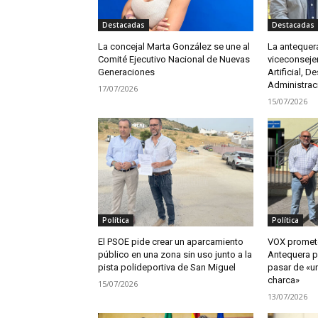
Destacadas
Destacadas
La concejal Marta González se une al
La antequer
Comité Ejecutivo Nacional de Nuevas
viceconsejer
Generaciones
Artificial, De
Administrac
17/07/2026
15/07/2026
Política
Política
El PSOE pide crear un aparcamiento
VOX promete
público en una zona sin uso junto a la
Antequera pa
pista polideportiva de San Miguel
pasar de «un
charca»
15/07/2026
13/07/2026