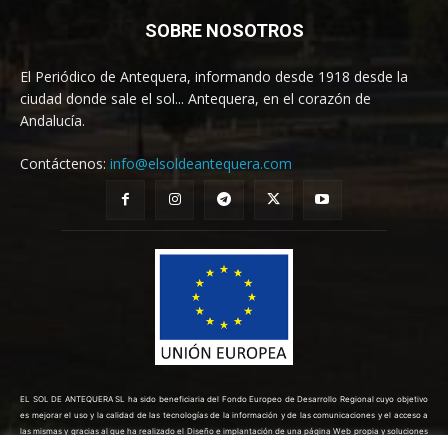
SOBRE NOSOTROS
El Periódico de Antequera, informando desde 1918 desde la
ciudad donde sale el sol... Antequera, en el corazón de
Andalucía.
Contáctenos:
info@elsoldeantequera.com
EL SOL DE ANTEQUERA SL ha sido beneficiaria del Fondo Europeo de Desarrollo Regional cuyo objetivo
es mejorar el uso y la calidad de las tecnologías de la información y de las comunicaciones y el acceso a
las mismas y gracias al que ha realizado el Diseño e implantación de una página Web propia y soluciones
de comercio electrónico para la mejora de la competitividad y productividad de la empresa. (10/08/2022).