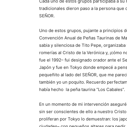
Cada uno de estos grupos participaba a su 
tradicionales dieron paso a la persona que
SEÑOR.
Uno de estos grupos, pujante a principios d
Convención Anual de Peñas Taurinas de Madr
sabia y silenciosa de Tito Pepe, organizaba
romerías al Cristo de la Verónica y, ¡cómo n
fue el 1992– fui designado orador ante el Se
Japón y fue en Tokyo donde empecé a pens
pequeñito al lado del SEÑOR, que me pareci
también yo un poquito. Recuerdo perfectame
había hecho
la peña taurina “Los Cabales”.
En un momento de mi intervención aseguré
sin ser conscientes de ello a nuestro Cristo
proliferan por Tokyo lo demuestran: los j
ciudades– con pequeños altares para pedir a