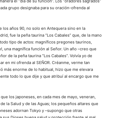
manera el “día de su función”. Los “oradores sagrados”
 cada grupo designaba para su oración-ofrenda al
e los años 90, no solo en Antequera sino en la
id, fue la peña taurina “Los Cabales” que, de la mano
 todo tipo de actos: magníficos pregones taurinos,
o!, una magnífica función al Señor. Un año –creo que
ñor de la peña taurina “Los Cabales”. Volvía yo de
ar en mi ofrenda al SEÑOR. Créanme, verme tan
ó más enorme de lo habitual, hizo que me elevara
nte todo lo que dije y que atribuí al encargo que me
 que los japoneses, en cada mes de mayo, veneran,
 de la Salud y de las Aguas; los pequeños altares que
aponeses adornan Tokyo y –supongo que otras
 sus Dioses buena salud y protección frente al mal.