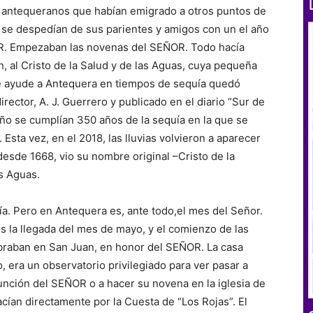
os antequeranos que habían emigrado a otros puntos de
 se despedían de sus parientes y amigos con un el año
OR. Empezaban las novenas del SEÑOR. Todo hacía
n, al Cristo de la Salud y de las Aguas, cuya pequeña
ue ayude a Antequera en tiempos de sequía quedó
director, A. J. Guerrero y publicado en el diario “Sur de
ño se cumplían 350 años de la sequía en la que se
Esta vez, en el 2018, las lluvias volvieron a aparecer
esde 1668, vio su nombre original –Cristo de la
as Aguas.
ía. Pero en Antequera es, ante todo,el mes del Señor.
la llegada del mes de mayo, y el comienzo de las
ebraban en San Juan, en honor del SEÑOR. La casa
ío, era un observatorio privilegiado para ver pasar a
función del SEÑOR o a hacer su novena en la iglesia de
acían directamente por la Cuesta de “Los Rojas”. El