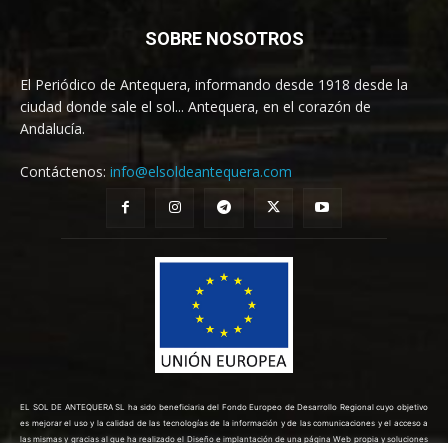
SOBRE NOSOTROS
El Periódico de Antequera, informando desde 1918 desde la
ciudad donde sale el sol... Antequera, en el corazón de
Andalucía.
Contáctenos:
info@elsoldeantequera.com
EL SOL DE ANTEQUERA SL ha sido beneficiaria del Fondo Europeo de Desarrollo Regional cuyo objetivo
es mejorar el uso y la calidad de las tecnologías de la información y de las comunicaciones y el acceso a
las mismas y gracias al que ha realizado el Diseño e implantación de una página Web propia y soluciones