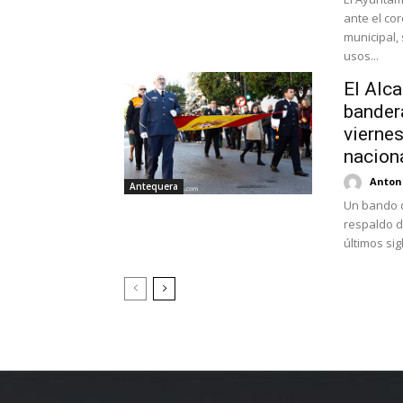
ante el co
municipal,
usos...
El Alca
bander
viernes
nacion
Antoni
Antequera
Un bando d
respaldo d
últimos sig