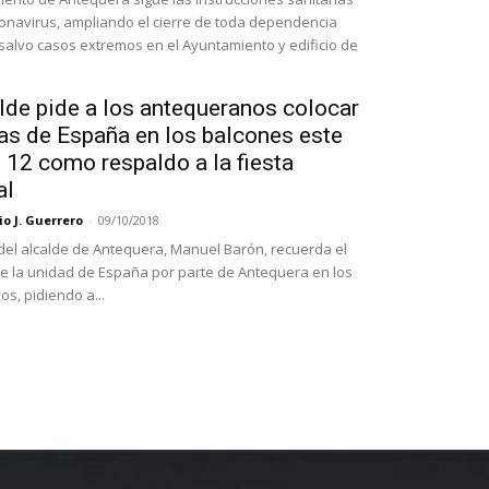
ronavirus, ampliando el cierre de toda dependencia
 salvo casos extremos en el Ayuntamiento y edificio de
lde pide a los antequeranos colocar
as de España en los balcones este
 12 como respaldo a la fiesta
al
o J. Guerrero
-
09/10/2018
el alcalde de Antequera, Manuel Barón, recuerda el
e la unidad de España por parte de Antequera en los
los, pidiendo a...