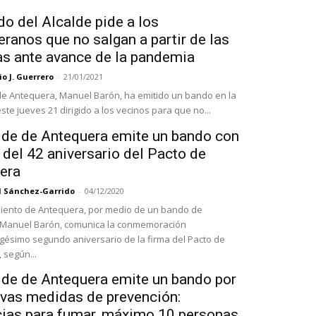
o del Alcalde pide a los
ranos que no salgan a partir de las
as ante avance de la pandemia
o J. Guerrero
-
21/01/2021
 de Antequera, Manuel Barón, ha emitido un bando en la
te jueves 21 dirigido a los vecinos para que no...
alde de Antequera emite un bando con
del 42 aniversario del Pacto de
era
l Sánchez-Garrido
-
04/12/2020
iento de Antequera, por medio de un bando de
 Manuel Barón, comunica la conmemoración
gésimo segundo aniversario de la firma del Pacto de
 según...
alde de Antequera emite un bando por
evas medidas de prevención:
cias para fumar, máximo 10 personas