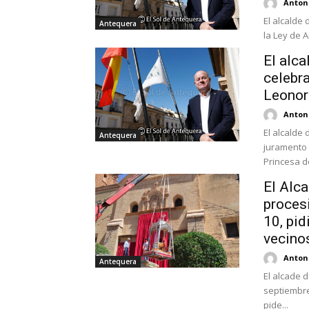
Antoni
El alcalde
Antequera
la Ley de A
El alc
celebra
Leonor
Antoni
El alcalde
Antequera
juramento 
Princesa de
El Alca
proces
10, pid
vecino
Antoni
Antequera
El alcade 
septiembre
pide...