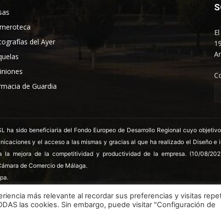
S
sas
meroteca
El
tografías del Ayer
19
An
quelas
iniones
C
rmacia de Guardia
 sido beneficiaria del Fondo Europeo de Desarrollo Regional cuyo objetivo es
nicaciones y el acceso a las mismas y gracias al que ha realizado el Diseño e
a la mejora de la competitividad y productividad de la empresa. (10/08/20
ámara de Comercio de Málaga.
pa.
riencia más relevante al recordar sus preferencias y visitas repet
TODAS las cookies. Sin embargo, puede visitar "Configuración de
LSSICE
Términos y condiciones
Polít