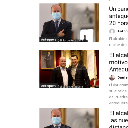
Un band
anteque
20 hor
Antoni
El alcalde
Antequera
noche de es
El alc
motivo 
Antequ
Danie
El Ayuntam
Antequera
su alcalde
del cuadra
Antequera,
El alc
las nu
distan