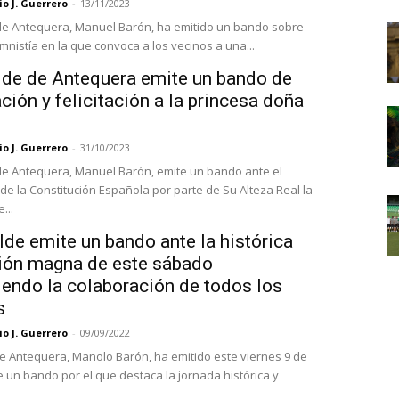
o J. Guerrero
-
13/11/2023
 de Antequera, Manuel Barón, ha emitido un bando sobre
mnistía en la que convoca a los vecinos a una...
alde de Antequera emite un bando de
ción y felicitación a la princesa doña
o J. Guerrero
-
31/10/2023
 de Antequera, Manuel Barón, emite un bando ante el
de la Constitución Española por parte de Su Alteza Real la
...
lde emite un bando ante la histórica
ión magna de este sábado
iendo la colaboración de todos los
s
o J. Guerrero
-
09/09/2022
de Antequera, Manolo Barón, ha emitido este viernes 9 de
 un bando por el que destaca la jornada histórica y