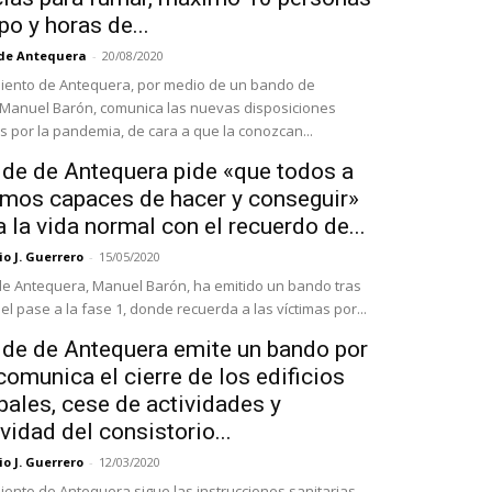
po y horas de...
 de Antequera
-
20/08/2020
iento de Antequera, por medio de un bando de
 Manuel Barón, comunica las nuevas disposiciones
s por la pandemia, de cara a que la conozcan...
lde de Antequera pide «que todos a
omos capaces de hacer y conseguir»
a la vida normal con el recuerdo de...
o J. Guerrero
-
15/05/2020
 de Antequera, Manuel Barón, ha emitido un bando tras
l pase a la fase 1, donde recuerda a las víctimas por...
alde de Antequera emite un bando por
comunica el cierre de los edificios
ales, cese de actividades y
vidad del consistorio...
o J. Guerrero
-
12/03/2020
iento de Antequera sigue las instrucciones sanitarias