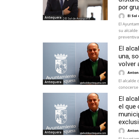
por gru
El Sol
Antequera
El Ayuntam
su alcalde
preventiva
El alca
una, s
volver 
Antoni
El alcalde
Antequera
conocerse e
El alc
el que 
municip
exclusi
Antoni
Antequera
El Ayuntam