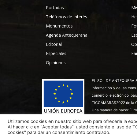
Portadas
Mi
Teléfonos de Interés
He
Monumentos
Fo
Agenda Antequerana
Es
Editorial
Op
Especiales
Fa
Opiniones
EL SOL DE ANTEQUERA SL ha
información y de las comu
comercio electrónico par
TICCÁMARAS2022 de la C
Una manera de hacer Euro
Utilizamos cookies en nuestro sitio web para ofrecerle la expe
Al hacer clic en "Aceptar todas", usted consiente el uso de 
Todos los derechos reservados ©
Dinan - 2026
cookies" para dar un consentimiento controlado.