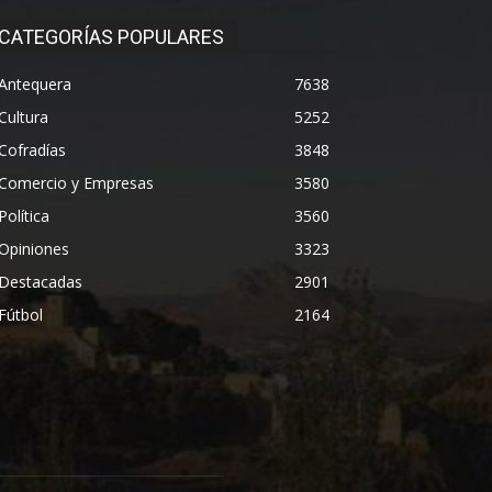
CATEGORÍAS POPULARES
Antequera
7638
Cultura
5252
Cofradías
3848
Comercio y Empresas
3580
Política
3560
Opiniones
3323
Destacadas
2901
Fútbol
2164