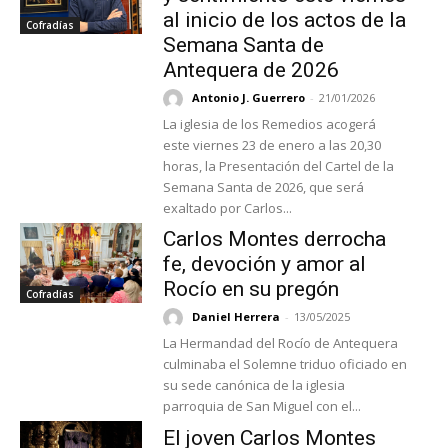
al inicio de los actos de la
Cofradías
Semana Santa de
Antequera de 2026
Antonio J. Guerrero
-
21/01/2026
La iglesia de los Remedios acogerá
este viernes 23 de enero a las 20,30
horas, la Presentación del Cartel de la
Semana Santa de 2026, que será
exaltado por Carlos...
Carlos Montes derrocha
fe, devoción y amor al
Rocío en su pregón
Cofradías
Daniel Herrera
-
13/05/2025
La Hermandad del Rocío de Antequera
culminaba el Solemne triduo oficiado en
su sede canónica de la iglesia
parroquia de San Miguel con el...
El joven Carlos Montes