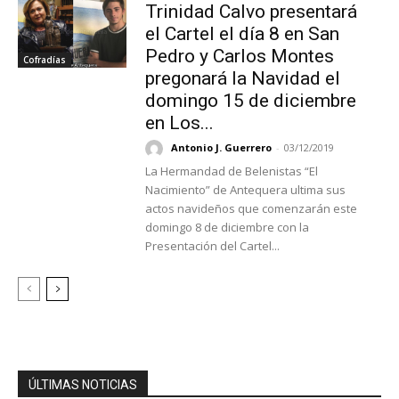
Trinidad Calvo presentará
el Cartel el día 8 en San
Pedro y Carlos Montes
Cofradías
pregonará la Navidad el
domingo 15 de diciembre
en Los...
Antonio J. Guerrero
-
03/12/2019
La Hermandad de Belenistas “El
Nacimiento” de Antequera ultima sus
actos navideños que comenzarán este
domingo 8 de diciembre con la
Presentación del Cartel...
ÚLTIMAS NOTICIAS