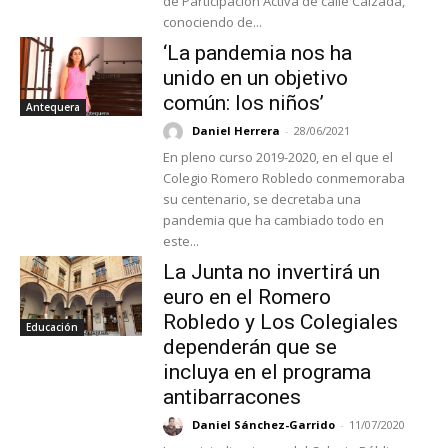
de Participación Activa de calle Calzada,
conociendo de...
‘La pandemia nos ha
unido en un objetivo
común: los niños’
Antequera
Daniel Herrera
-
28/06/2021
En pleno curso 2019-2020, en el que el
Colegio Romero Robledo conmemoraba
su centenario, se decretaba una
pandemia que ha cambiado todo en
este...
La Junta no invertirá un
euro en el Romero
Robledo y Los Colegiales
Educación
dependerán que se
incluya en el programa
antibarracones
Daniel Sánchez-Garrido
-
11/07/2020