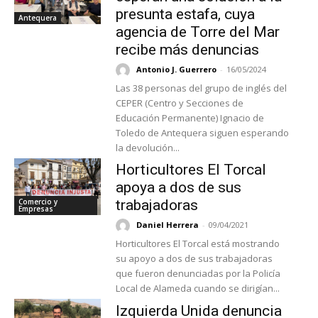
presunta estafa, cuya
Antequera
agencia de Torre del Mar
recibe más denuncias
Antonio J. Guerrero
-
16/05/2024
Las 38 personas del grupo de inglés del
CEPER (Centro y Secciones de
Educación Permanente) Ignacio de
Toledo de Antequera siguen esperando
la devolución...
Horticultores El Torcal
apoya a dos de sus
Comercio y
trabajadoras
Empresas
Daniel Herrera
-
09/04/2021
Horticultores El Torcal está mostrando
su apoyo a dos de sus trabajadoras
que fueron denunciadas por la Policía
Local de Alameda cuando se dirigían...
Izquierda Unida denuncia