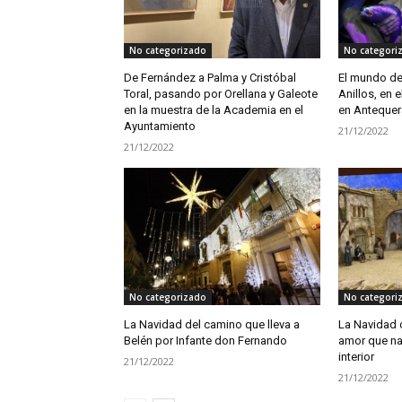
No categorizado
No categori
De Fernández a Palma y Cristóbal
El mundo de 
Toral, pasando por Orellana y Galeote
Anillos, en e
en la muestra de la Academia en el
en Antequer
Ayuntamiento
21/12/2022
21/12/2022
No categorizado
No categori
La Navidad del camino que lleva a
La Navidad 
Belén por Infante don Fernando
amor que na
interior
21/12/2022
21/12/2022