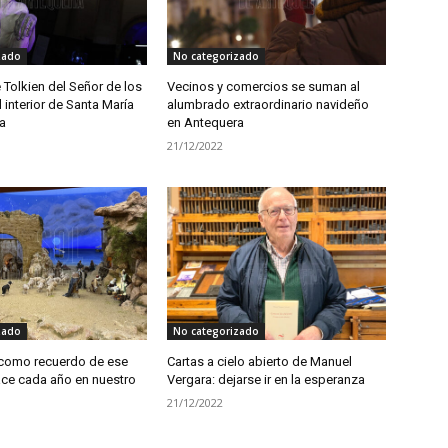
zado
No categorizado
Tolkien del Señor de los
Vecinos y comercios se suman al
l interior de Santa María
alumbrado extraordinario navideño
a
en Antequera
21/12/2022
zado
No categorizado
como recuerdo de ese
Cartas a cielo abierto de Manuel
ce cada año en nuestro
Vergara: dejarse ir en la esperanza
21/12/2022