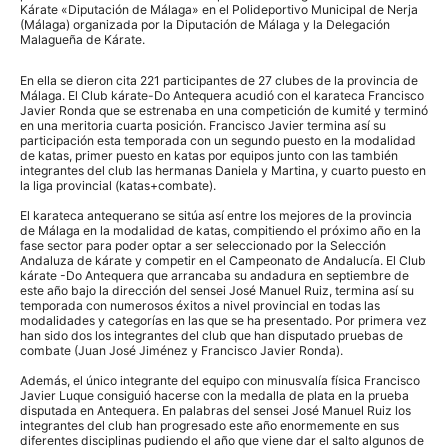
Kárate «Diputación de Málaga» en el Polideportivo Municipal de Nerja
(Málaga) organizada por la Diputación de Málaga y la Delegación
Malagueña de Kárate.
En ella se dieron cita 221 participantes de 27 clubes de la provincia de
Málaga. El Club kárate-Do Antequera acudió con el karateca Francisco
Javier Ronda que se estrenaba en una competición de kumité y terminó
en una meritoria cuarta posición. Francisco Javier termina así su
participación esta temporada con un segundo puesto en la modalidad
de katas, primer puesto en katas por equipos junto con las también
integrantes del club las hermanas Daniela y Martina, y cuarto puesto en
la liga provincial (katas+combate).
El karateca antequerano se sitúa así entre los mejores de la provincia
de Málaga en la modalidad de katas, compitiendo el próximo año en la
fase sector para poder optar a ser seleccionado por la Selección
Andaluza de kárate y competir en el Campeonato de Andalucía. El Club
kárate -Do Antequera que arrancaba su andadura en septiembre de
este año bajo la dirección del sensei José Manuel Ruiz, termina así su
temporada con numerosos éxitos a nivel provincial en todas las
modalidades y categorías en las que se ha presentado. Por primera vez
han sido dos los integrantes del club que han disputado pruebas de
combate (Juan José Jiménez y Francisco Javier Ronda).
Además, el único integrante del equipo con minusvalía física Francisco
Javier Luque consiguió hacerse con la medalla de plata en la prueba
disputada en Antequera. En palabras del sensei José Manuel Ruiz los
integrantes del club han progresado este año enormemente en sus
diferentes disciplinas pudiendo el año que viene dar el salto algunos de