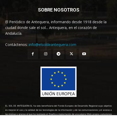
SOBRE NOSOTROS
El Periódico de Antequera, informando desde 1918 desde la
ciudad donde sale el sol... Antequera, en el corazón de
Andalucía.
Contáctenos:
info@elsoldeantequera.com
EL SOL DE ANTEQUERA SL ha sido beneficiaria del Fondo Europeo de Desarrollo Regional cuyo objetivo
es mejorar el uso y la calidad de las tecnologías de la información y de las comunicaciones y el acceso a
las mismas y gracias al que ha realizado el Diseño e implantación de una página Web propia y soluciones