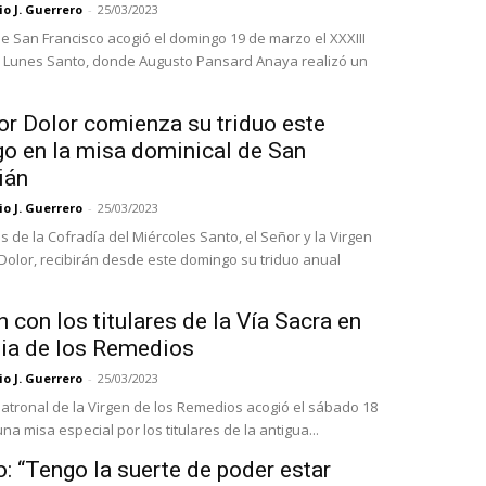
o J. Guerrero
-
25/03/2023
de San Francisco acogió el domingo 19 de marzo el XXXIII
 Lunes Santo, donde Augusto Pansard Anaya realizó un
.
or Dolor comienza su triduo este
o en la misa dominical de San
ián
o J. Guerrero
-
25/03/2023
es de la Cofradía del Miércoles Santo, el Señor y la Virgen
Dolor, recibirán desde este domingo su triduo anual
 con los titulares de la Vía Sacra en
sia de los Remedios
o J. Guerrero
-
25/03/2023
 patronal de la Virgen de los Remedios acogió el sábado 18
a misa especial por los titulares de la antigua...
: “Tengo la suerte de poder estar