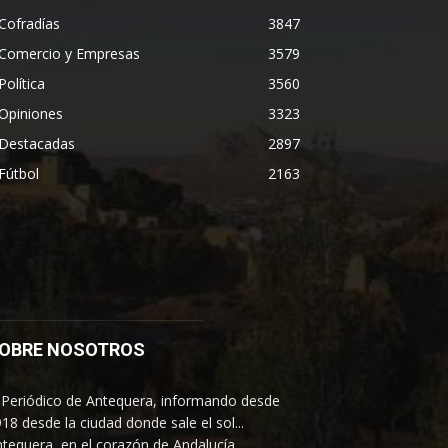
Cofradías
3847
Comercio y Empresas
3579
Política
3560
Opiniones
3323
Destacadas
2897
Fútbol
2163
OBRE NOSOTROS
 Periódico de Antequera, informando desde
18 desde la ciudad donde sale el sol...
tequera, en el corazón de Andalucía.