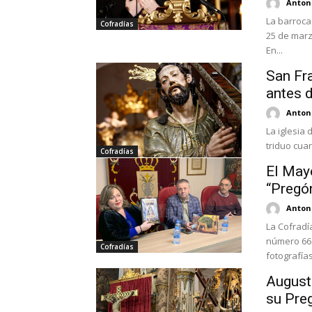
Antoni
La barroca
Cofradías
25 de marz
En...
San Fra
antes 
Antoni
La iglesia 
triduo cua
Cofradías
El Mayo
“Pregó
Antoni
La Cofradí
número 66 
Cofradías
fotografías
August
su Pre