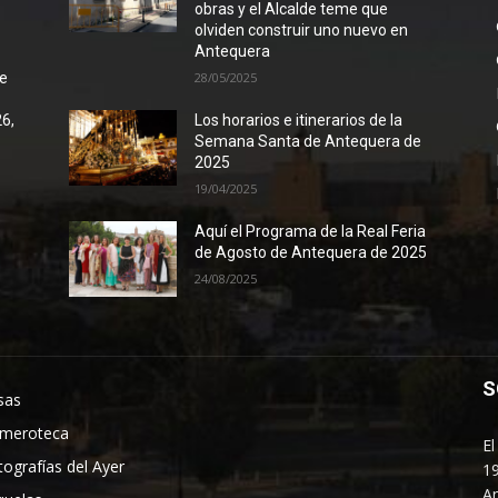
obras y el Alcalde teme que
olviden construir uno nuevo en
Antequera
de
28/05/2025
26,
Los horarios e itinerarios de la
Semana Santa de Antequera de
2025
19/04/2025
Aquí el Programa de la Real Feria
de Agosto de Antequera de 2025
24/08/2025
S
sas
meroteca
El
tografías del Ayer
19
An