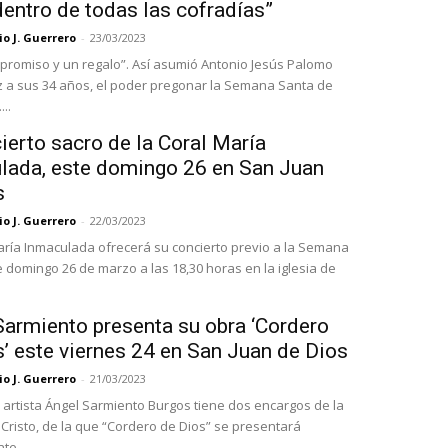
entro de todas las cofradías”
o J. Guerrero
-
23/03/2023
promiso y un regalo”. Así asumió Antonio Jesús Palomo
a sus 34 años, el poder pregonar la Semana Santa de
..
ierto sacro de la Coral María
lada, este domingo 26 en San Juan
s
o J. Guerrero
-
22/03/2023
aría Inmaculada ofrecerá su concierto previo a la Semana
e domingo 26 de marzo a las 18,30 horas en la iglesia de
Sarmiento presenta su obra ‘Cordero
’ este viernes 24 en San Juan de Dios
o J. Guerrero
-
21/03/2023
el artista Ángel Sarmiento Burgos tiene dos encargos de la
Cristo, de la que “Cordero de Dios” se presentará
te...