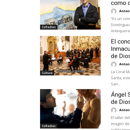
como d
Antoni
“Es un com
Domínguez 
Cofradías
Antequera..
El conc
Inmacu
de Dio
Antoni
La Coral M
Cultura
Santa, est
San...
Ángel 
de Dios
Antoni
El taller d
imagen de 
Cofradías
públicamen