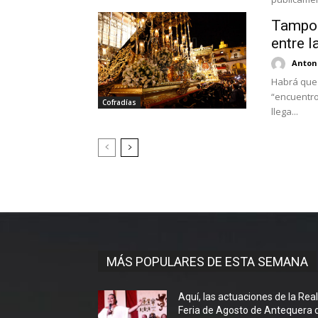
Tampoc
entre l
Antoni
Habrá que 
“encuentro
Cofradías
llega...
MÁS POPULARES DE ESTA SEMANA
Aquí, las actuaciones de la Rea
Feria de Agosto de Antequera 