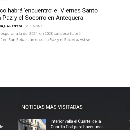
o habrá ‘encuentro’ el Viernes Santo
a Paz y el Socorro en Antequera
o J. Guerrero
-
21/03/2023
esperar a la del 2024, en 2023 tampoco habrá
” en San Sebastián entre la Paz y el Socorro. Así se
NOTICIAS MÁS VISITADAS
l
Interior valla el Cuartel de la
de
Guardia Civil para hacer unas