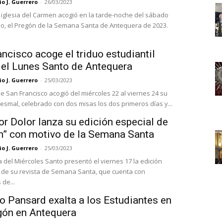
o J. Guerrero
-
26/03/2023
 iglesia del Carmen acogió en la tarde-noche del sábado
o, el Pregón de la Semana Santa de Antequera de 2023.
ncisco acoge el triduo estudiantil
del Lunes Santo de Antequera
o J. Guerrero
-
25/03/2023
de San Francisco acogió del miércoles 22 al viernes 24 su
resmal, celebrado con dos misas los dos primeros días y...
r Dolor lanza su edición especial de
n” con motivo de la Semana Santa
o J. Guerrero
-
25/03/2023
a del Miércoles Santo presentó el viernes 17 la edición
de su revista de Semana Santa, que cuenta con
 de...
o Pansard exalta a los Estudiantes en
gón en Antequera