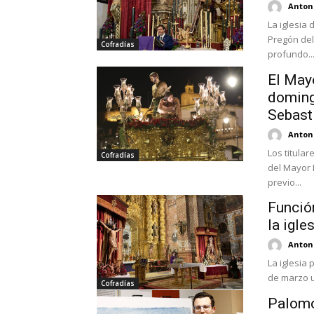
Antoni
La iglesia 
Pregón del
Cofradías
profundo..
El May
doming
Sebast
Antoni
Los titular
Cofradías
del Mayor 
previo...
Función
la igle
Antoni
La iglesia
de marzo un
Cofradías
Palomo