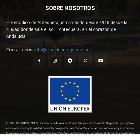
SOBRE NOSOTROS
El Periódico de Antequera, informando desde 1918 desde la
ciudad donde sale el sol... Antequera, en el corazón de
Andalucía.
Contáctenos:
info@elsoldeantequera.com
EL SOL DE ANTEQUERA SL ha sido beneficiaria del Fondo Europeo de Desarrollo Regional cuyo objetivo
es mejorar el uso y la calidad de las tecnologías de la información y de las comunicaciones y el acceso a
las mismas y gracias al que ha realizado el Diseño e implantación de una página Web propia y soluciones
de comercio electrónico para la mejora de la competitividad y productividad de la empresa. (10/08/2022).