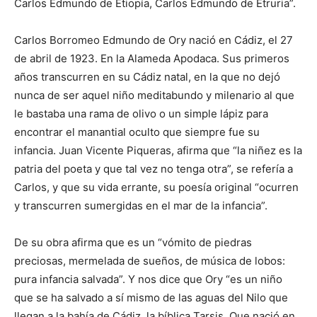
Carlos Edmundo de Etiopía, Carlos Edmundo de Etruria”.
Carlos Borromeo Edmundo de Ory nació en Cádiz, el 27
de abril de 1923. En la Alameda Apodaca. Sus primeros
años transcurren en su Cádiz natal, en la que no dejó
nunca de ser aquel niño meditabundo y milenario al que
le bastaba una rama de olivo o un simple lápiz para
encontrar el manantial oculto que siempre fue su
infancia. Juan Vicente Piqueras, afirma que “la niñez es la
patria del poeta y que tal vez no tenga otra”, se refería a
Carlos, y que su vida errante, su poesía original “ocurren
y transcurren sumergidas en el mar de la infancia”.
De su obra afirma que es un “vómito de piedras
preciosas, mermelada de sueños, de música de lobos:
pura infancia salvada”. Y nos dice que Ory “es un niño
que se ha salvado a sí mismo de las aguas del Nilo que
llegan a la bahía de Cádiz, la bíblica Tarsis. Que nació en