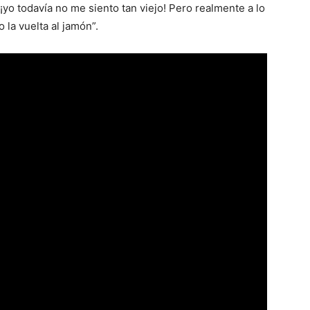
¡yo todavía no me siento tan viejo! Pero realmente a lo
 la vuelta al jamón”.