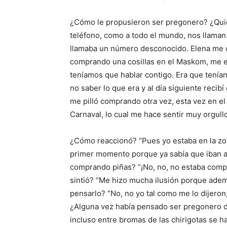
¿Cómo le propusieron ser pregonero? ¿Quién
teléfono, como a todo el mundo, nos llaman 
llamaba un número desconocido. Elena me d
comprando una cosillas en el Maskom, me en
teníamos que hablar contigo. Era que tenía
no saber lo que era y al día siguiente recib
me pilló comprando otra vez, esta vez en e
Carnaval, lo cual me hace sentir muy orgull
¿Cómo reaccionó? “Pues yo estaba en la zo
primer momento porque ya sabía que iban a a
comprando piñas? “¡No, no, no estaba compr
sintió? “Me hizo mucha ilusión porque ade
pensarlo? “No, no yo tal como me lo dijeron
¿Alguna vez había pensado ser pregonero d
incluso entre bromas de las chirigotas se h