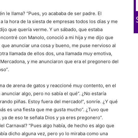
 le llama? “Pues, yo acababa de ser padre. El
a la hora de la siesta de empresas todos los días y me
ijo que quería verme. Y un sábado, que estaba
contré con Manolo, conoció a mi hija y me dijo que
n que anunciar una cosa y bueno, me puse nervioso al
í otra llamada de ellos dos, una llamada muy emotiva,
l Mercadona, y me anunciaron que era el pregonero del
oso”.
na de arena de gatos y reaccioné muy contento, en el
nunciar algo, pero no sabía el qué”. ¿No estaría
ando piñas. Estoy fuera del mercado!”, sonríe. ¿Y qué
más es una fiesta que me gusta mucho”. ¿Tuvo que
, ya de eso te señala Dios y ya eres pregonero”.
el Carnaval? “Pues algo había, de hecho es algo que
abía dicho alguna vez, pero yo lo miraba como una