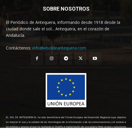
SOBRE NOSOTROS
El Periódico de Antequera, informando desde 1918 desde la
ciudad donde sale el sol... Antequera, en el corazón de
Andalucía.
Contáctenos:
info@elsoldeantequera.com
EL SOL DE ANTEQUERA SL ha sido beneficiaria del Fondo Europeo de Desarrollo Regional cuyo objetivo
es mejorar el uso y la calidad de las tecnologías de la información y de las comunicaciones y el acceso a
las mismas y gracias al que ha realizado el Diseño e implantación de una página Web propia y soluciones
de comercio electrónico para la mejora de la competitividad y productividad de la empresa. (10/08/2022).