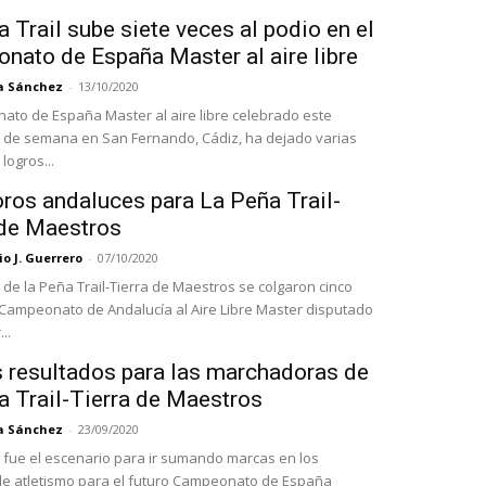
 Trail sube siete veces al podio en el
nato de España Master al aire libre
a Sánchez
-
13/10/2020
ato de España Master al aire libre celebrado este
 de semana en San Fernando, Cádiz, ha dejado varias
logros...
oros andaluces para La Peña Trail-
 de Maestros
o J. Guerrero
-
07/10/2020
 de la Peña Trail-Tierra de Maestros se colgaron cinco
 Campeonato de Andalucía al Aire Libre Master disputado
..
 resultados para las marchadoras de
a Trail-Tierra de Maestros
a Sánchez
-
23/09/2020
fue el escenario para ir sumando marcas en los
de atletismo para el futuro Campeonato de España