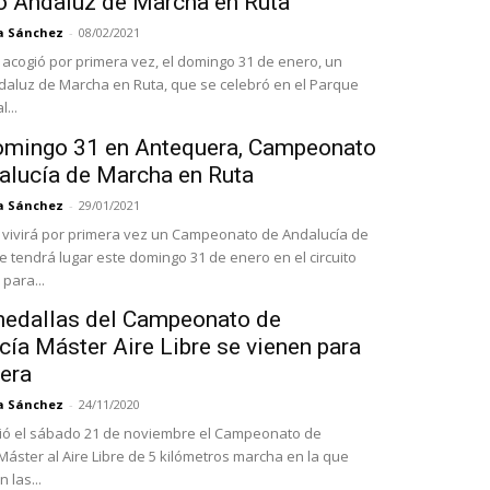
to Andaluz de Marcha en Ruta
a Sánchez
-
08/02/2021
acogió por primera vez, el domingo 31 de enero, un
ndaluz de Marcha en Ruta, que se celebró en el Parque
...
omingo 31 en Antequera, Campeonato
alucía de Marcha en Ruta
a Sánchez
-
29/01/2021
vivirá por primera vez un Campeonato de Andalucía de
 tendrá lugar este domingo 31 de enero en el circuito
para...
edallas del Campeonato de
ía Máster Aire Libre se vienen para
era
a Sánchez
-
24/11/2020
ió el sábado 21 de noviembre el Campeonato de
Máster al Aire Libre de 5 kilómetros marcha en la que
 las...