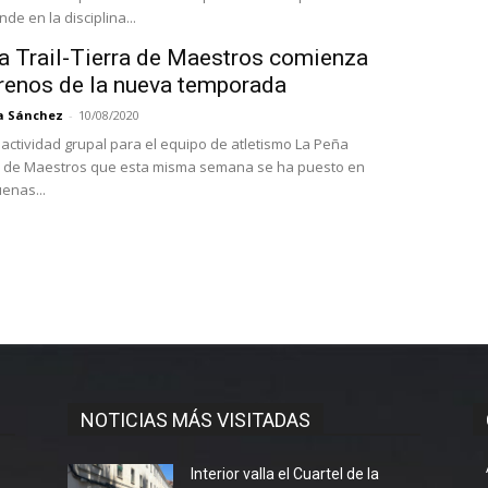
de en la disciplina...
a Trail-Tierra de Maestros comienza
trenos de la nueva temporada
a Sánchez
-
10/08/2020
 actividad grupal para el equipo de atletismo La Peña
ra de Maestros que esta misma semana se ha puesto en
ha. Buenas...
NOTICIAS MÁS VISITADAS
l
Interior valla el Cuartel de la