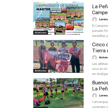
La Peña
Campeo
Loren
El Campeon
pasado fin
Atletismo
medallas y 
Cinco 
Tierra
Antoni
Las atletas
oros en el
Atletismo
en Andújar.
Buenos
La Peñ
Loren
Carranque 
controles 