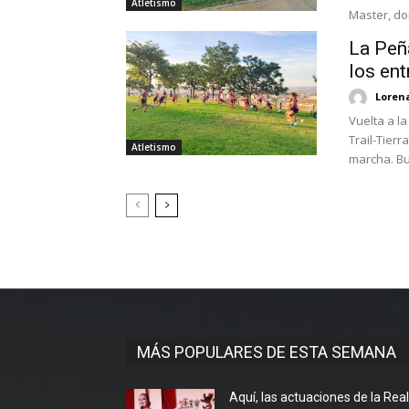
Atletismo
Master, don
La Peñ
los en
Loren
Vuelta a la
Trail-Tier
Atletismo
marc
MÁS POPULARES DE ESTA SEMANA
Aquí, las actuaciones de la Rea