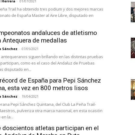
l Herrera
-
01/07/2021
 Peña Trail ha obtenido tres podium y dos mejores marcas
nato de España Master al Aire Libre, disputado en
mpeonatos andaluces de atletismo
 Antequera de medallas
a Sánchez
-
07/05/2021
s antequeranos siguen brillando en las distintas pruebas
 participan, como es el caso del Andaluz de Pruebas
 disputado en...
récord de España para Pepi Sánchez
a, esta vez en 800 metros lisos
a Sánchez
-
19/04/2021
rana Pepi Sánchez Quintana, del Club La Peña Trail-
Maestros, pulveriza otra marca nacional, en esta ocasión
 en la...
doscientos atletas participan en el