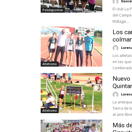
Danie
El club La
Polideportivo
del Campeo
Málaga....
Los ca
colman
Loren
Los atleta
en las que
Atletismo
Combinadas
Nuevo 
Quintan
Loren
La anteque
Tierra de 
Atletismo
al aire libre
Más de 