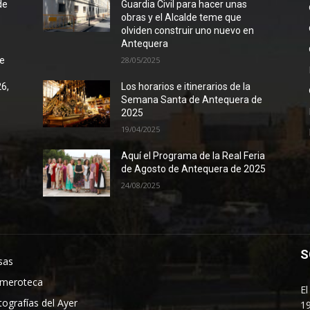
de
Guardia Civil para hacer unas
obras y el Alcalde teme que
olviden construir uno nuevo en
Antequera
de
28/05/2025
26,
Los horarios e itinerarios de la
Semana Santa de Antequera de
2025
19/04/2025
Aquí el Programa de la Real Feria
de Agosto de Antequera de 2025
24/08/2025
S
sas
meroteca
El
tografías del Ayer
19