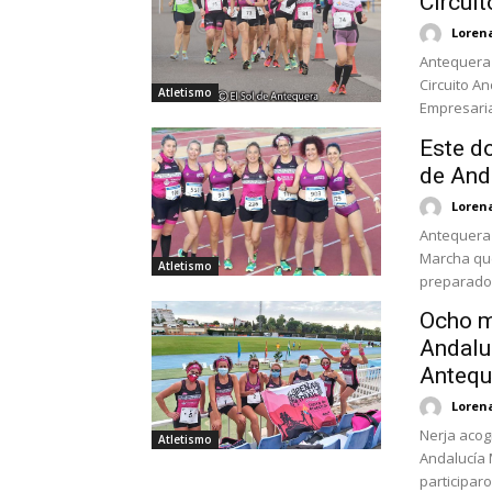
Circui
Loren
Antequera 
Circuito A
Atletismo
Empresarial
Este d
de And
Loren
Antequera 
Marcha que
Atletismo
preparado 
Ocho m
Andaluc
Antequ
Loren
Nerja acog
Atletismo
Andalucía 
participaron