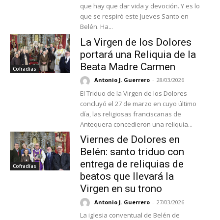
que hay que dar vida y devoción. Y es lo
que se respiró este Jueves Santo en
Belén. Ha...
La Virgen de los Dolores
portará una Reliquia de la
Beata Madre Carmen
Cofradías
Antonio J. Guerrero
-
28/03/2026
El Triduo de la Virgen de los Dolores
concluyó el 27 de marzo en cuyo último
día, las religiosas franciscanas de
Antequera concedieron una reliquia...
Viernes de Dolores en
Belén: santo triduo con
entrega de reliquias de
Cofradías
beatos que llevará la
Virgen en su trono
Antonio J. Guerrero
-
27/03/2026
La iglesia conventual de Belén de