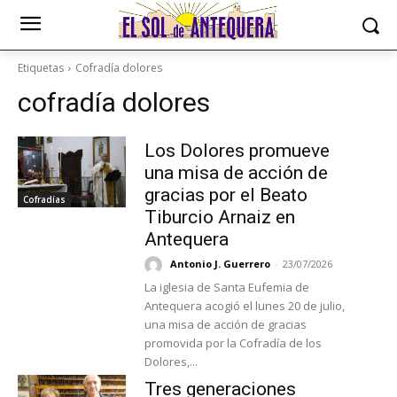
Etiquetas
Cofradía dolores
cofradía dolores
Los Dolores promueve
una misa de acción de
gracias por el Beato
Cofradías
Tiburcio Arnaiz en
Antequera
Antonio J. Guerrero
-
23/07/2026
La iglesia de Santa Eufemia de
Antequera acogió el lunes 20 de julio,
una misa de acción de gracias
promovida por la Cofradía de los
Dolores,...
Tres generaciones