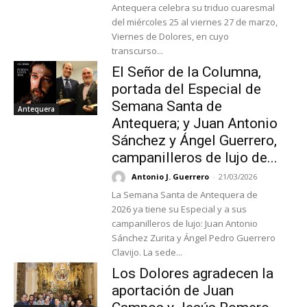
Antequera celebra su triduo cuaresmal
del miércoles 25 al viernes 27 de marzo,
Viernes de Dolores, en cuyo
transcurso...
El Señor de la Columna,
portada del Especial de
Semana Santa de
Antequera
Antequera; y Juan Antonio
Sánchez y Ángel Guerrero,
campanilleros de lujo de...
Antonio J. Guerrero
-
21/03/2026
La Semana Santa de Antequera de
2026 ya tiene su Especial y a sus
campanilleros de lujo: Juan Antonio
Sánchez Zurita y Ángel Pedro Guerrero
Clavijo. La sede...
Los Dolores agradecen la
aportación de Juan