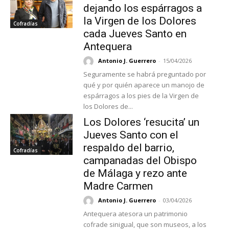
dejando los espárragos a
la Virgen de los Dolores
Cofradías
cada Jueves Santo en
Antequera
Antonio J. Guerrero
-
15/04/2026
Seguramente se habrá preguntado por
qué y por quién aparece un manojo de
espárragos a los pies de la Virgen de
los Dolores de...
Los Dolores ‘resucita’ un
Jueves Santo con el
respaldo del barrio,
Cofradías
campanadas del Obispo
de Málaga y rezo ante
Madre Carmen
Antonio J. Guerrero
-
03/04/2026
Antequera atesora un patrimonio
cofrade sinigual, que son museos, a los