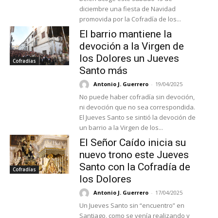
diciembre una fiesta de Navidad
promovida por la Cofradía de los...
El barrio mantiene la
devoción a la Virgen de
los Dolores un Jueves
Cofradías
Santo más
Antonio J. Guerrero
-
19/04/2025
No puede haber cofradía sin devoción,
ni devoción que no sea correspondida.
El Jueves Santo se sintió la devoción de
un barrio a la Virgen de los...
El Señor Caído inicia su
nuevo trono este Jueves
Santo con la Cofradía de
Cofradías
los Dolores
Antonio J. Guerrero
-
17/04/2025
Un Jueves Santo sin “encuentro” en
Santiago, como se venía realizando y