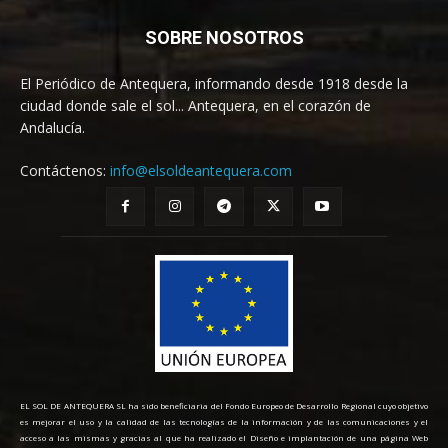
SOBRE NOSOTROS
El Periódico de Antequera, informando desde 1918 desde la
ciudad donde sale el sol... Antequera, en el corazón de
Andalucía.
Contáctenos:
info@elsoldeantequera.com
EL SOL DE ANTEQUERA SL ha sido beneficiaria del Fondo Europeo de Desarrollo Regional cuyo objetivo
es mejorar el uso y la calidad de las tecnologías de la información y de las comunicaciones y el
acceso a las mismas y gracias al que ha realizado el Diseño e implantación de una página Web