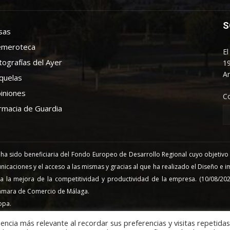
S
sas
meroteca
El
tografías del Ayer
19
An
quelas
iniones
C
rmacia de Guardia
 sido beneficiaria del Fondo Europeo de Desarrollo Regional cuyo objetivo es
nicaciones y el acceso a las mismas y gracias al que ha realizado el Diseño e
a la mejora de la competitividad y productividad de la empresa. (10/08/20
ámara de Comercio de Málaga.
opa.
encia más relevante al recordar sus preferencias y visitas repetidas.