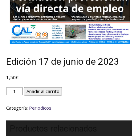
Edición 17 de junio de 2023
1,50
€
Edición
Añadir al carrito
17
de
Categoría:
Periodicos
junio
de
2023
Productos relacionados
cantidad