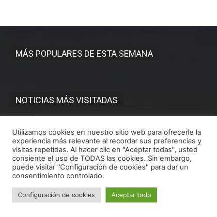
MÁS POPULARES DE ESTA SEMANA
NOTICIAS MÁS VISITADAS
Interior valla el Cuartel de la Guardia Civil
Utilizamos cookies en nuestro sitio web para ofrecerle la
para hacer unas obras y el Alcalde teme
experiencia más relevante al recordar sus preferencias y
que olviden construir uno nuevo en
visitas repetidas. Al hacer clic en "Aceptar todas", usted
Antequera
consiente el uso de TODAS las cookies. Sin embargo,
28/05/2025
puede visitar "Configuración de cookies" para dar un
consentimiento controlado.
Los horarios e itinerarios de la Semana
Santa de Antequera de 2025
Configuración de cookies
Aceptar todo
19/04/2025