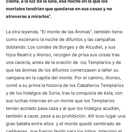
colina, a la luz de la luna, esa noche en la que los
mortales tendrían que quedarse en sus casas y no
atreverse a mirarlos”.
La otra leyenda, “El monte de las Ánimas”, también tiene
como escenario la noche de difuntos y las campañas
doblando: Los condes de Borges y de Alcudiel, y sus
hijos Beatriz y Alonso, recogen de prisa sus cosas tras
una cacería, antes de la oración de los Templarios y de
que las ánimas de los difuntos comenzasen a tañer su
campana en la capilla del monte. Por el camino, Alonso,
contó a su prima la historia de los Caballeros Templarios
y de los hidalgos de Soria, tras la conquista de ésta, con
sus luchas internas en un monte que los Templarios
tenían acotado pasa caza y al que los hidalgos acudían,
también a cazar, pese a su prohibición. Allí tuvo lugar una
gran batalla entre ellos y el monte quedó sembrado de
cadáveres, que fueron festín para los lobos. Intervino el