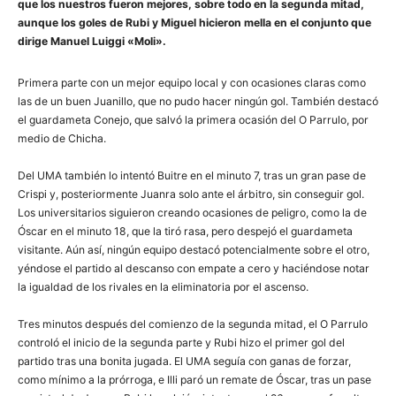
que los nuestros fueron mejores, sobre todo en la segunda mitad,
aunque los goles de Rubi y Miguel hicieron mella en el conjunto que
dirige Manuel Luiggi «Moli».
Primera parte con un mejor equipo local y con ocasiones claras como
las de un buen Juanillo, que no pudo hacer ningún gol. También destacó
el guardameta Conejo, que salvó la primera ocasión del O Parrulo, por
medio de Chicha.
Del UMA también lo intentó Buitre en el minuto 7, tras un gran pase de
Crispi y, posteriormente Juanra solo ante el árbitro, sin conseguir gol.
Los universitarios siguieron creando ocasiones de peligro, como la de
Óscar en el minuto 18, que la tiró rasa, pero despejó el guardameta
visitante. Aún así, ningún equipo destacó potencialmente sobre el otro,
yéndose el partido al descanso con empate a cero y haciéndose notar
la igualdad de los rivales en la eliminatoria por el ascenso.
Tres minutos después del comienzo de la segunda mitad, el O Parrulo
controló el inicio de la segunda parte y Rubi hizo el primer gol del
partido tras una bonita jugada. El UMA seguía con ganas de forzar,
como mínimo a la prórroga, e Illi paró un remate de Óscar, tras un pase