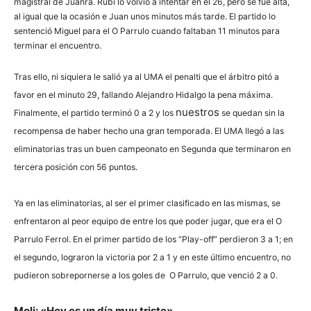
magistral de Juanra. Rubi lo volvió a intentar en el 26, pero se fue alta,
al igual que la ocasión e Juan unos minutos más tarde. El partido lo
sentenció Miguel para el O Parrulo cuando faltaban 11 minutos para
terminar el encuentro.
Tras ello, ni siquiera le salió ya al UMA el penalti que el árbitro pitó a
favor en el minuto 29, fallando Alejandro Hidalgo la pena máxima.
nuestros
Finalmente, el partido terminó 0 a 2 y los
se quedan sin la
recompensa de haber hecho una gran temporada. El UMA llegó a las
eliminatorias tras un buen campeonato en Segunda que terminaron en
tercera posición con 56 puntos.
Ya en las eliminatorias, al ser el primer clasificado en las mismas, se
enfrentaron al peor equipo de entre los que poder jugar, que era el O
Parrulo Ferrol. En el primer partido de los “Play-off” perdieron 3 a 1; en
el segundo, lograron la victoria por 2 a 1 y en este último encuentro, no
pudieron sobrepornerse a los goles de O Parrulo, que venció 2 a 0.
Moli: «Hoy es un día muy triste»