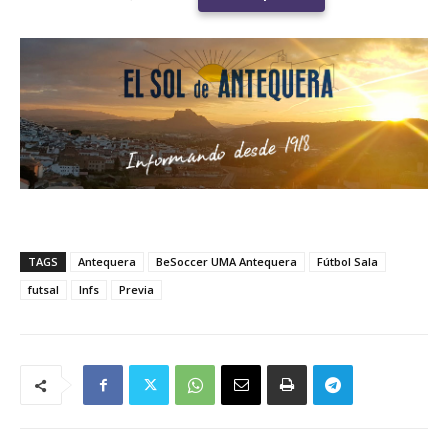
TAGS
Antequera
BeSoccer UMA Antequera
Fútbol Sala
futsal
lnfs
Previa